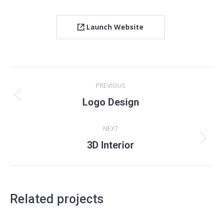
Launch Website
Project
PREVIOUS
navigation
Previous
Logo Design
project:
NEXT
Next
3D Interior
project:
Related projects